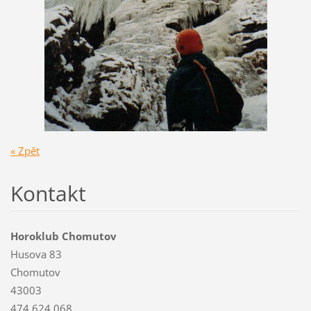
« Zpět
Kontakt
Horoklub Chomutov
Husova 83
Chomutov
43003
474 624 068