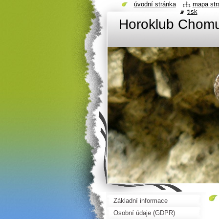
úvodní stránka
mapa str
tisk
Horoklub Chom
Základní informace
Osobní údaje (GDPR)