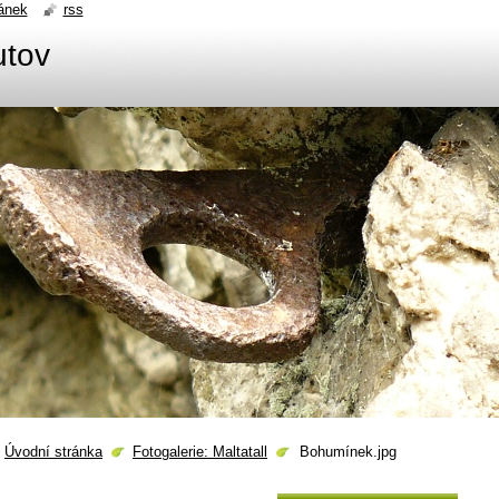
ánek
rss
utov
Úvodní stránka
Fotogalerie: Maltatall
Bohumínek.jpg