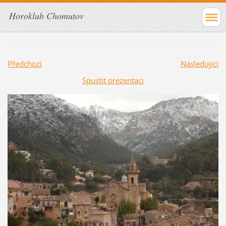
Horoklub Chomutov
Předchozí
Následující
Spustit prezentaci