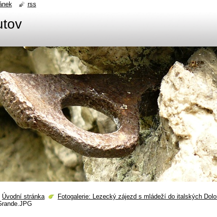
ánek
rss
utov
Úvodní stránka
Fotogalerie: Lezecký zájezd s mládeží do italských Dolo
Grande.JPG