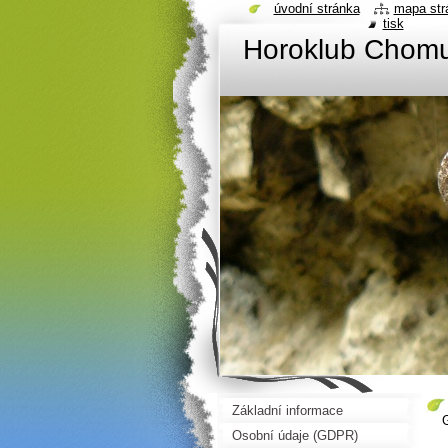
úvodní stránka
mapa str
tisk
Horoklub Chom
Základní informace
Osobní údaje (GDPR)