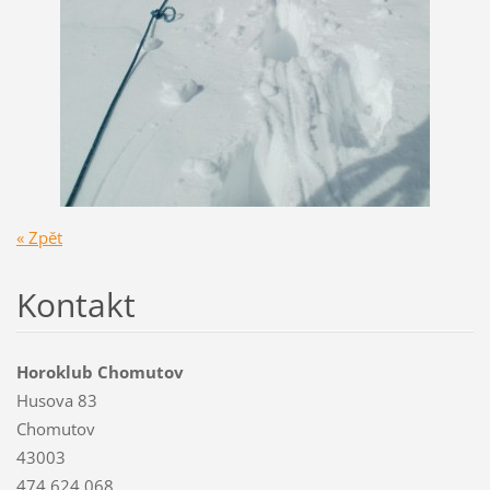
« Zpět
Kontakt
Horoklub Chomutov
Husova 83
Chomutov
43003
474 624 068