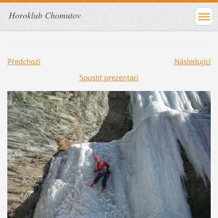
Horoklub Chomutov
Předchozí
Následující
Spustit prezentaci