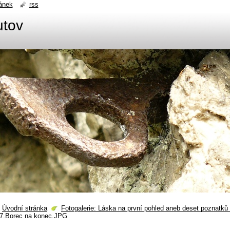
ánek
rss
utov
Úvodní stránka
Fotogalerie: Láska na první pohled aneb deset poznatků
7.Borec na konec.JPG