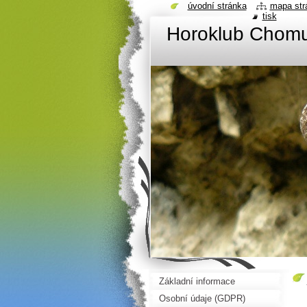
úvodní stránka
mapa str
tisk
Horoklub Chom
Základní informace
Osobní údaje (GDPR)