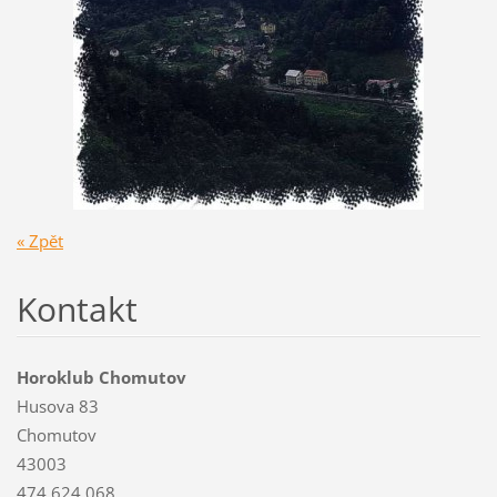
« Zpět
Kontakt
Horoklub Chomutov
Husova 83
Chomutov
43003
474 624 068