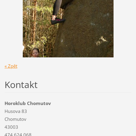
« Zpět
Kontakt
Horoklub Chomutov
Husova 83
Chomutov
43003
474 624 068