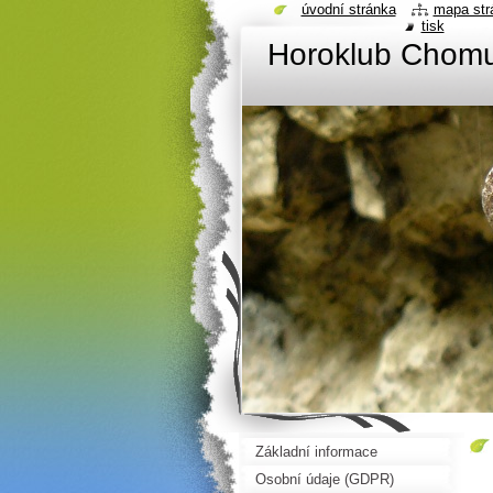
úvodní stránka
mapa str
tisk
Horoklub Chom
Základní informace
Osobní údaje (GDPR)