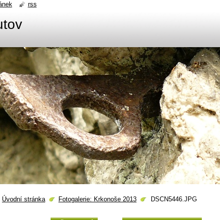
ánek
rss
utov
Úvodní stránka
Fotogalerie: Krkonoše 2013
DSCN5446.JPG