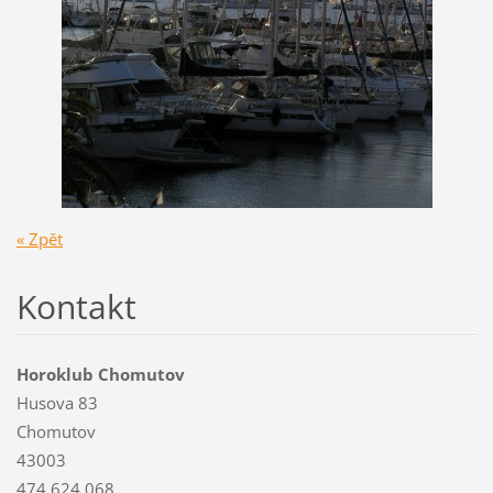
« Zpět
Kontakt
Horoklub Chomutov
Husova 83
Chomutov
43003
474 624 068