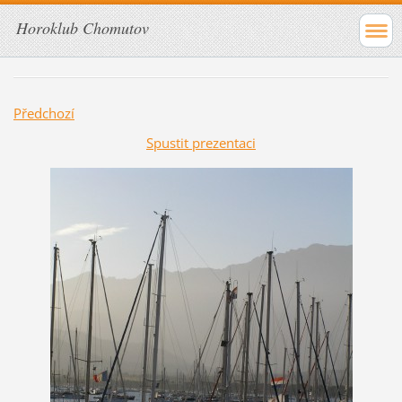
Horoklub Chomutov
Předchozí
Spustit prezentaci