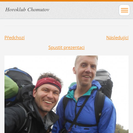
Horoklub Chomutov
Předchozí
Následující
Spustit prezentaci