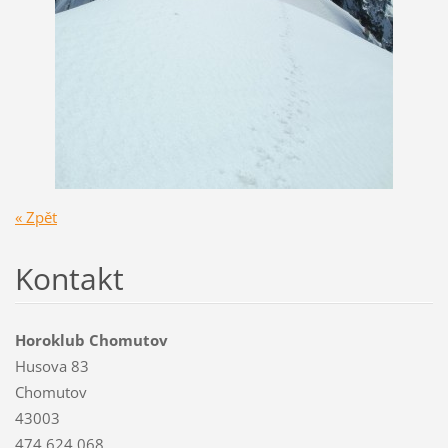
« Zpět
Kontakt
Horoklub Chomutov
Husova 83
Chomutov
43003
474 624 068