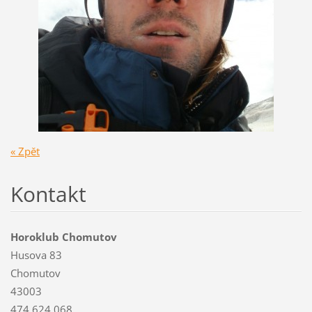
« Zpět
Kontakt
Horoklub Chomutov
Husova 83
Chomutov
43003
474 624 068