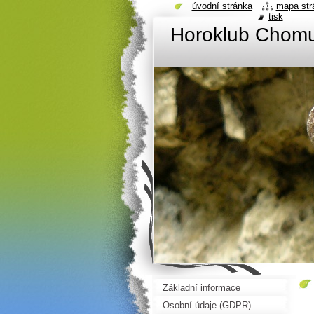
úvodní stránka
mapa str
tisk
Horoklub Chom
Základní informace
Osobní údaje (GDPR)