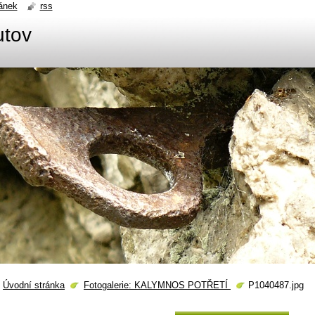
ánek
rss
utov
Úvodní stránka
Fotogalerie: KALYMNOS POTŘETÍ
P1040487.jpg