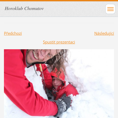
Horoklub Chomutov
Předchozí
Následující
Spustit prezentaci