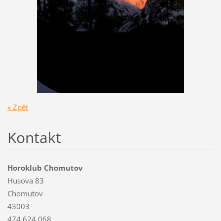
« Zpět
Kontakt
Horoklub Chomutov
Husova 83
Chomutov
43003
474 624 068