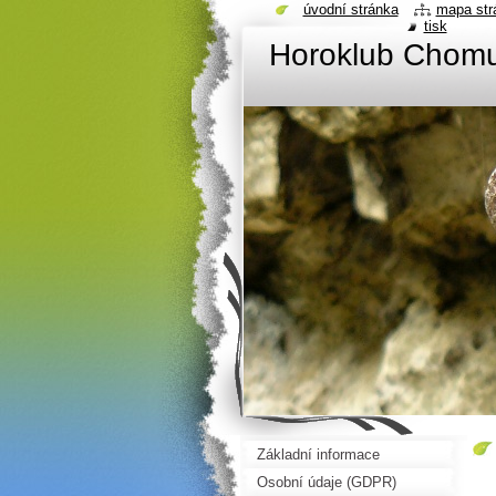
úvodní stránka
mapa str
tisk
Horoklub Chom
Základní informace
Osobní údaje (GDPR)