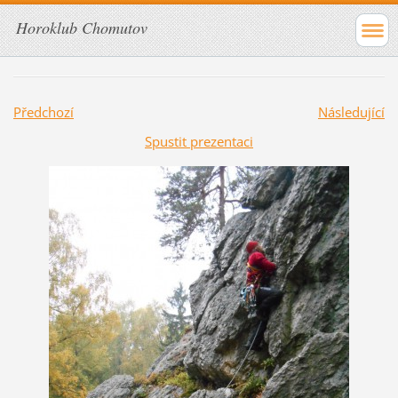
Horoklub Chomutov
Předchozí
Následující
Spustit prezentaci