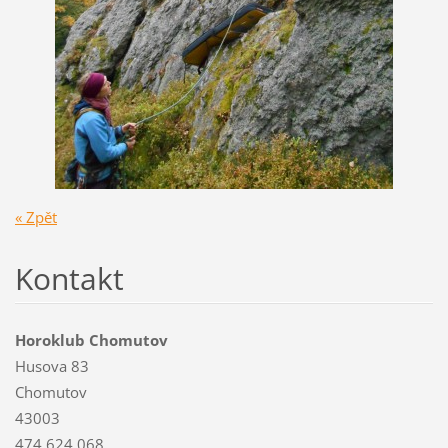
« Zpět
Kontakt
Horoklub Chomutov
Husova 83
Chomutov
43003
474 624 068