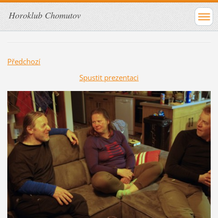
Horoklub Chomutov
Předchozí
Spustit prezentaci