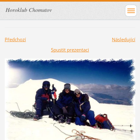
Horoklub Chomutov
Předchozí
Následující
Spustit prezentaci