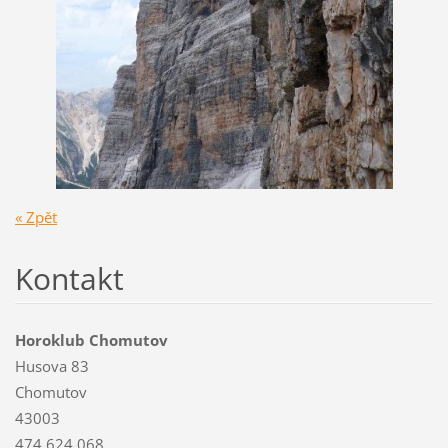
« Zpět
Kontakt
Horoklub Chomutov
Husova 83
Chomutov
43003
474 624 068