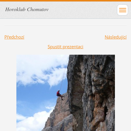
Horoklub Chomutov
Předchozí
Následující
Spustit prezentaci