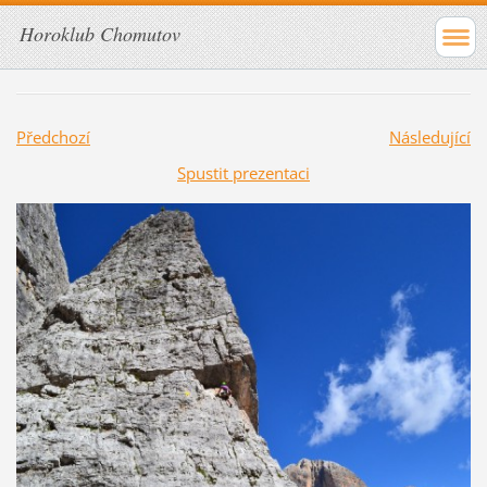
Horoklub Chomutov
Předchozí
Následující
Spustit prezentaci