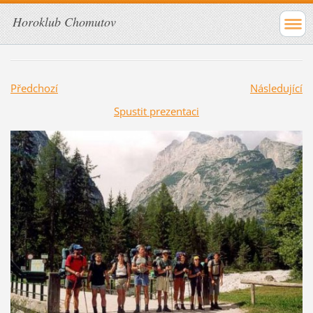
Horoklub Chomutov
Předchozí
Následující
Spustit prezentaci