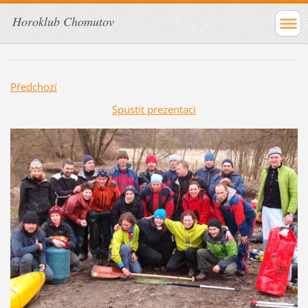
Horoklub Chomutov
Předchozí
Spustit prezentaci