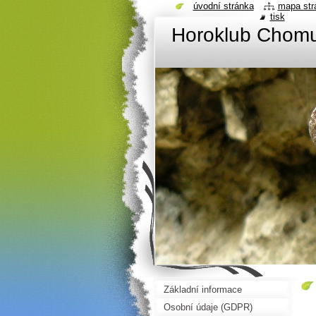
úvodní stránka
mapa str
tisk
Horoklub Chom
Základní informace
Osobní údaje (GDPR)