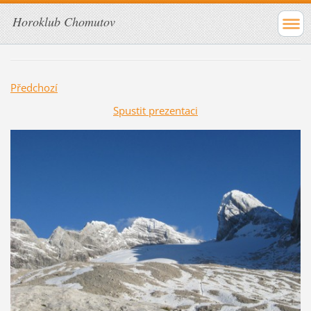
Horoklub Chomutov
Předchozí
Spustit prezentaci