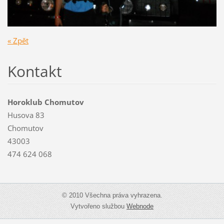
« Zpět
Kontakt
Horoklub Chomutov
Husova 83
Chomutov
43003
474 624 068
© 2010 Všechna práva vyhrazena.
Vytvořeno službou
Webnode