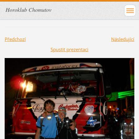
Horoklub Chomutov
Předchozí
Následující
Spustit prezentaci