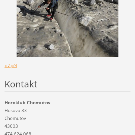
« Zpět
Kontakt
Horoklub Chomutov
Husova 83
Chomutov
43003
474 624 068