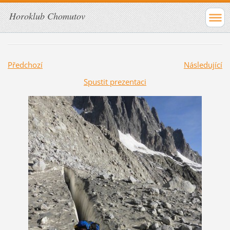
Horoklub Chomutov
Předchozí
Následující
Spustit prezentaci