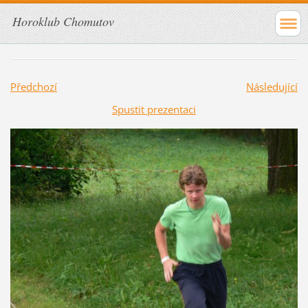
Horoklub Chomutov
Předchozí
Následující
Spustit prezentaci