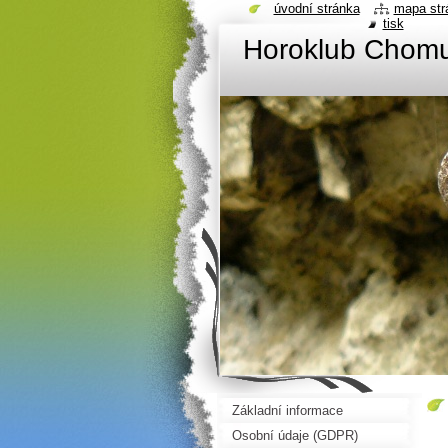
úvodní stránka
mapa str
tisk
Horoklub Chom
Základní informace
Osobní údaje (GDPR)