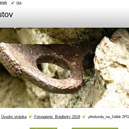
ánek
rss
utov
Úvodní stránka
Fotogalerie: Brádlerky 2019
předseda_na_čelbě.JP