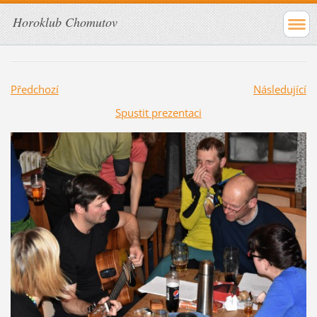
Horoklub Chomutov
Předchozí
Následující
Spustit prezentaci