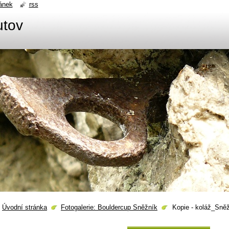
ánek
rss
utov
Úvodní stránka
Fotogalerie: Bouldercup Sněžník
Kopie - koláž_Sněž