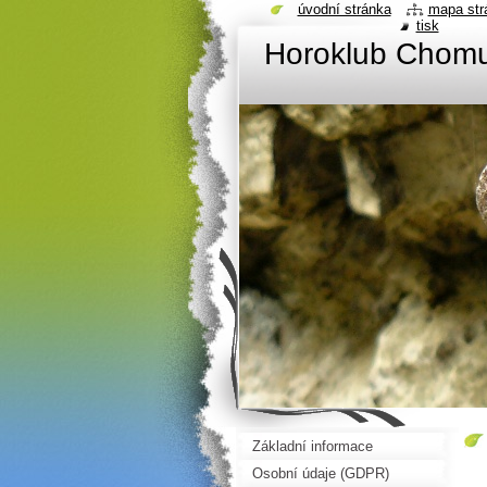
úvodní stránka
mapa str
tisk
Horoklub Chom
Základní informace
Osobní údaje (GDPR)