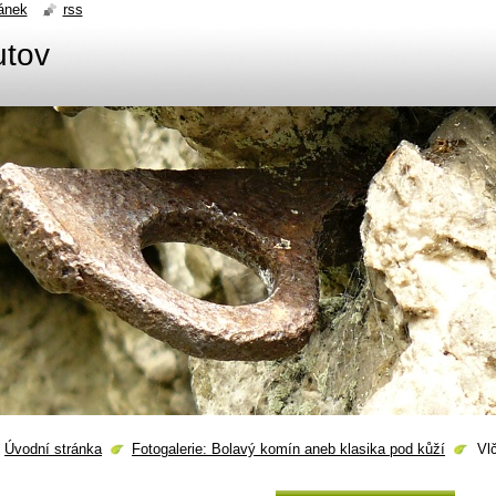
ánek
rss
utov
Úvodní stránka
Fotogalerie: Bolavý komín aneb klasika pod kůží
Vlč