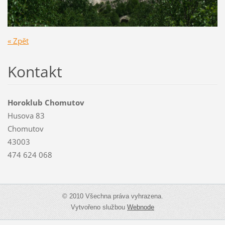
« Zpět
Kontakt
Horoklub Chomutov
Husova 83
Chomutov
43003
474 624 068
© 2010 Všechna práva vyhrazena.
Vytvořeno službou
Webnode