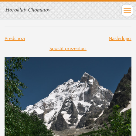
Horoklub Chomutov
Předchozí
Následující
Spustit prezentaci