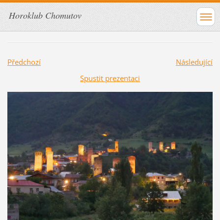
Horoklub Chomutov
Předchozí
Následující
Spustit prezentaci