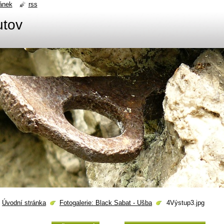
ánek
rss
utov
Úvodní stránka
Fotogalerie: Black Sabat - Ušba
4Výstup3.jpg