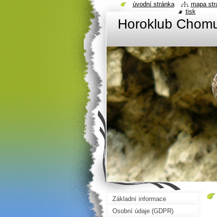
úvodní stránka
mapa str
tisk
Horoklub Chom
Základní informace
Osobní údaje (GDPR)