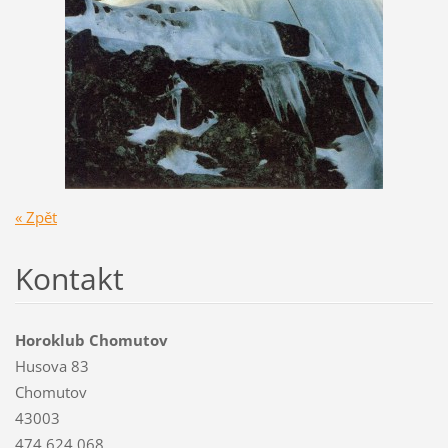
« Zpět
Kontakt
Horoklub Chomutov
Husova 83
Chomutov
43003
474 624 068