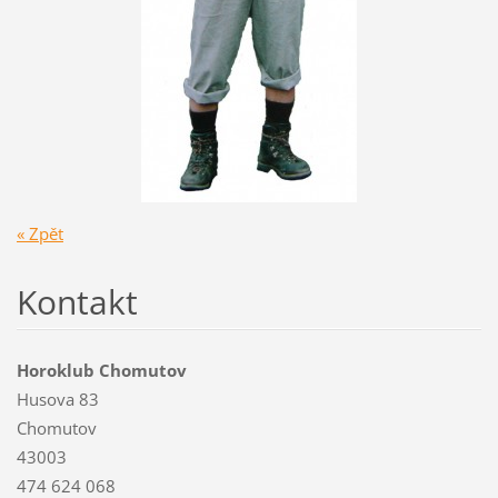
« Zpět
Kontakt
Horoklub Chomutov
Husova 83
Chomutov
43003
474 624 068