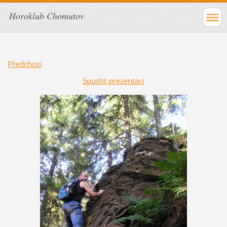
Horoklub Chomutov
Předchozí
Spustit prezentaci