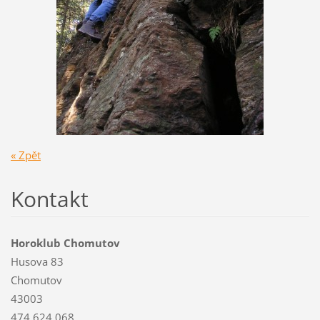
« Zpět
Kontakt
Horoklub Chomutov
Husova 83
Chomutov
43003
474 624 068