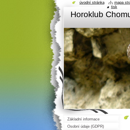
úvodní stránka
mapa str
tisk
Horoklub Chom
Základní informace
Osobní údaje (GDPR)