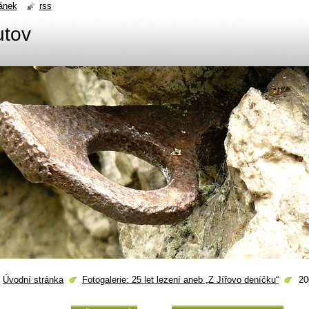
ánek
rss
utov
Úvodní stránka
Fotogalerie: 25 let lezení aneb „Z Jířovo deníčku“
20