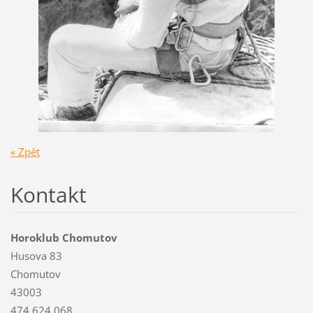
« Zpět
Kontakt
Horoklub Chomutov
Husova 83
Chomutov
43003
474 624 068