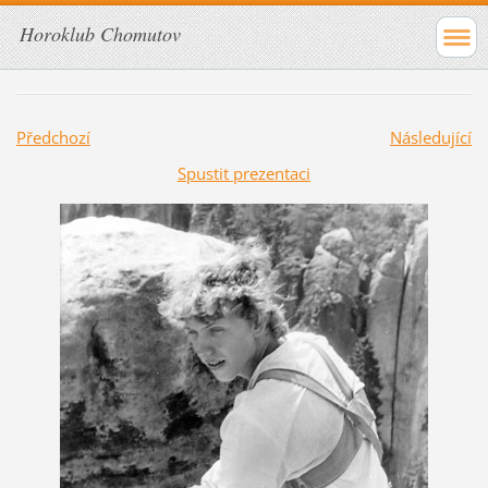
Horoklub Chomutov
Předchozí
Následující
Spustit prezentaci